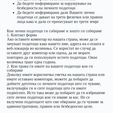
Да бидете информирани за нарушување на
безбедноста на личните податоци
Да бидете информирани дали Вашите лични
податоци се даваат на трети физички или правни
лица како и дали се пренесуваат во трети земји
Кои лични податоци ги собираме и зошто ги собираме
1. Контакт форма
Ако оставите коментар на нашата страна, може да се
зачуваат податоци како вашето име, адреса на е-пошта и
веб-локација во колачиња. Се користат во случај да
оставите друг коментар или оцена, да не морате
повторно да ги пополнувате истите податоци. Овие
колачиња траат една година.
2. Кои права ги имате на вашите податоци кои ги
собираме
Доколку имате корисничка сметка на нашата страна или
имате оставано коментари, можете да побарате да
добиете датотека со личните податоци што ги чуваме,
вклучувајќи ги и сите податоци што ги имате
поднесено. Исто така може да побарате да ги избришеме
сите лични податоци кои ги имаме за вас. Не се
вклучени податоците што сме обврзани да ги чуваме за
административни, правни или безбедносни цели.