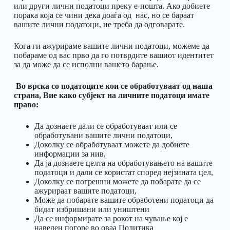
или други лични податоци преку е-пошта. Ако добиете
порака која се чини дека доаѓа од нас, но се бараат
вашите лични податоци, не треба да одговарате.
Кога ги ажурираме вашите лични податоци, можеме да
побараме од вас прво да го потврдите вашиот идентитет
за да може да се исполни вашето барање.
Во врска со податоците кои се обработуваат од наша
страна, Вие како субјект на личните податоци имате
право:
Да дознаете дали се обработуваат или се
обработувани вашите лични податоци,
Доколку се обработуваат можете да добиете
информации за нив,
Да ја дознаете целта на обработувањето на вашите
податоци и дали се користат според нејзината цел,
Доколку се погрешни можете да побарате да се
ажурираат вашите податоци,
Може да побарате вашите обработени податоци да
бидат избришани или уништени
Да се информирате за рокот на чување кој е
наведен погоре во оваа Политика