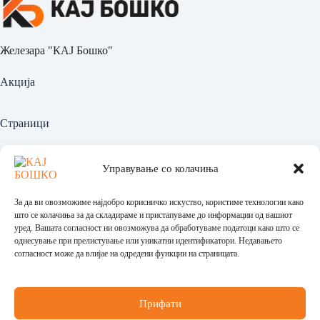
Железара "КАЈ Бошко"
Акција
Страници
Најава
Управување со колачиња
Регистрација
За да ви овозможиме најдобро корисничко искуство, користиме технологии како
Производи
што се колачиња за да складираме и пристапуваме до информации од вашиот
уред. Вашата согласност ни овозможува да обработуваме податоци како што се
однесување при прелистување или уникатни идентификатори. Недавањето
Политика за приватност
согласност може да влијае на одредени функции на страницата.
Политика за враќање
Општи услови за користење
Прифати