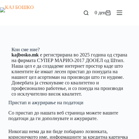
0
ден
Кои сме ние?
kajbosko.mk
е регистрирана во 2025 година од страна
на фирмата СУПЕР МАРИО-2017 ДООЕЛ од Штип.
Наша цел е да создадеме интернет простор каде што
клиентите ќе имаат лесен пристап до понудата на
нашиот цел асортиман на производи што ги нудиме.
Довербата ја стекнуваме со квалитетно и
професионално работење, и со понуда на производи
со исклучително висок квалитет.
Пристап и ажурирање на податоци
Со пристап до нашата веб страница можете вашите
податоци да ги дополнувате и ажурирате.
Никогаш нема да ви биде побарано лозинката,
корисничкото име, информациите за кредитна картичка