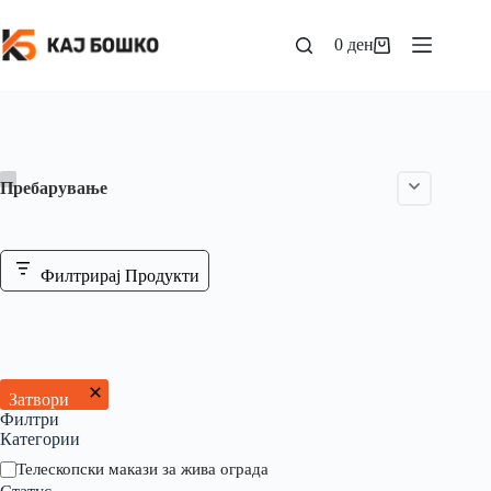
0
ден
Пребарување
Филтрирај Продукти
Затвори
Филтри
Категории
Телескопски макази за жива ограда