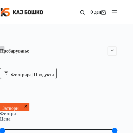
0
ден
Пребарување
Филтрирај Продукти
Затвори
Филтри
Цена