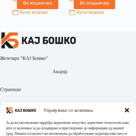
Во кошничка
Во кошничка
Купи веднаш
Купи веднаш
Железара "КАЈ Бошко"
Акција
Страници
Најава
Управување со колачиња
Регистрација
За да ви овозможиме најдобро корисничко искуство, користиме технологии како
Производи
што се колачиња за да складираме и пристапуваме до информации од вашиот
уред. Вашата согласност ни овозможува да обработуваме податоци како што се