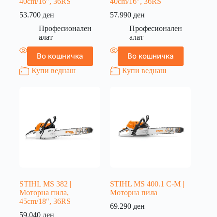
40cm/16″, 36RS
40cm/16″, 36RS
53.700
ден
57.990
ден
Професионален
Професионален
алат
алат
Во кошничка
Во кошничка
Купи веднаш
Купи веднаш
STIHL MS 382 |
STIHL MS 400.1 C-M |
Моторна пила,
Моторна пила
45cm/18″, 36RS
69.290
ден
59.040
ден