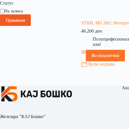
Статус
На залиха
Примени
STIHL MS 260 | Моторн
46.200
ден
Полупрофесионал
алат
Во кошничка
Купи веднаш
Акц
Железара "КАЈ Бошко"