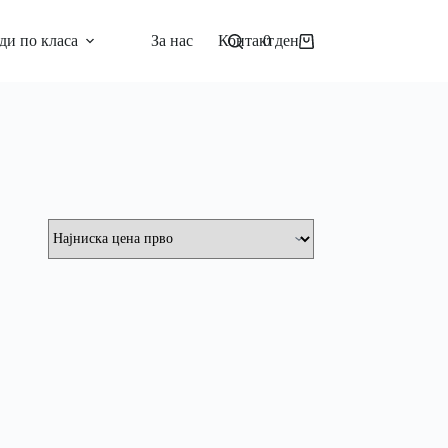
ди по класа
За нас
Контакт
0
ден