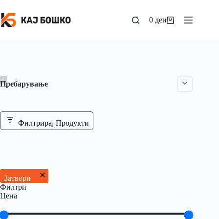
0
ден
Пребарување
Филтрирај Продукти
Затвори
Филтри
Цена