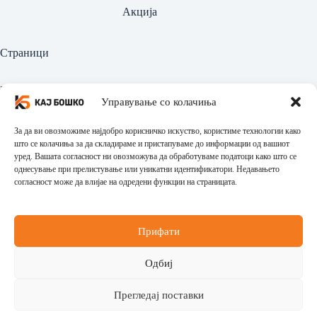
Акција
Страници
Најава
Управување со колачиња
Регистрација
За да ви овозможиме најдобро корисничко искуство, користиме технологии како
Производи
што се колачиња за да складираме и пристапуваме до информации од вашиот
уред. Вашата согласност ни овозможува да обработуваме податоци како што се
однесување при прелистување или уникатни идентификатори. Недавањето
Политика за приватност
согласност може да влијае на одредени функции на страницата.
Политика за враќање
Општи услови за користење
Прифати
Контактирајте нè
Одбиј
Tel:
+389 77 755 426
Прегледај поставки