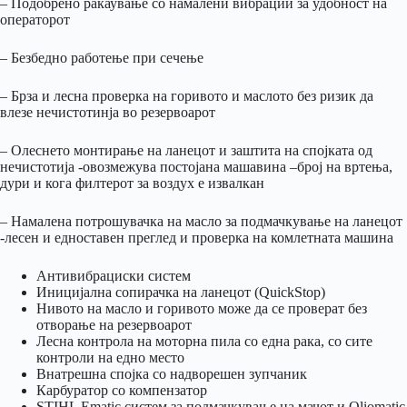
– Подобрено ракаување со намалени вибрации за удобност на
операторот
– Безбедно работење при сечење
– Брза и лесна проверка на горивото и маслото без ризик да
влезе нечистотинја во резервоарот
– Олеснето монтирање на ланецот и заштита на спојката од
нечистотија -овозмежува постојана машавина –број на вртења,
дури и кога филтерот за воздух е извалкан
– Намалена потрошувачка на масло за подмачкување на ланецот
-лесен и едноставен преглед и проверка на комлетната машина
Антивибрациски систем
Иницијална сопирачка на ланецот (QuickStop)
Нивото на масло и горивото може да се проверат без
отворање на резервоарот
Лесна контрола на моторна пила со една рака, со сите
контроли на едно место
Внатрешна спојка со надворешен зупчаник
Карбуратор со компензатор
STIHL Ematic систем за подмачкување на мачот и Oliomatic