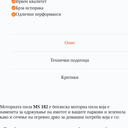
Врвен квалитет
Брза испорака
Одлични перформанси
Опис
Технички податоци
Критики
Моторната пила
MS 182
е бензиска моторна пила која е
наменета за одржување на имотот и вашите паркови и зеленила
како и сечење на огревно дрво за домашни потреби која е со: