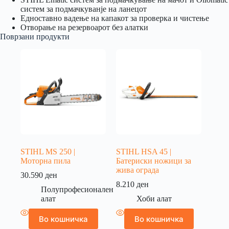
систем за подмачкуванје на ланецот
Едноставно вадење на капакот за проверка и чистење
Отворање на резервоарот без алатки
Поврзани продукти
STIHL MS 250 |
STIHL HSA 45 |
Моторна пила
Батериски ножици за
жива ограда
30.590
ден
8.210
ден
Полупрофесионален
алат
Хоби алат
Во кошничка
Во кошничка