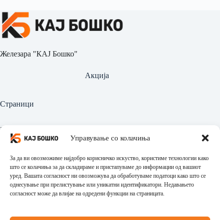
Железара "КАЈ Бошко"
Акција
Страници
Најава
Управување со колачиња
Регистрација
За да ви овозможиме најдобро корисничко искуство, користиме технологии како
Производи
што се колачиња за да складираме и пристапуваме до информации од вашиот
уред. Вашата согласност ни овозможува да обработуваме податоци како што се
однесување при прелистување или уникатни идентификатори. Недавањето
Политика за приватност
согласност може да влијае на одредени функции на страницата.
Политика за враќање