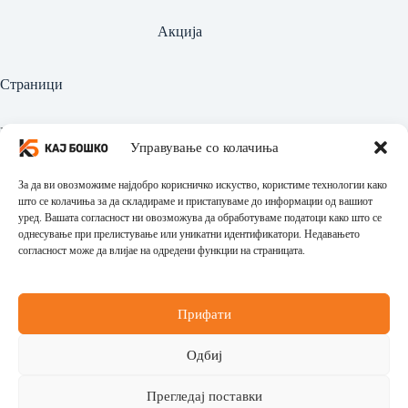
Акција
Страници
Најава
Управување со колачиња
Регистрација
За да ви овозможиме најдобро корисничко искуство, користиме технологии како
Производи
што се колачиња за да складираме и пристапуваме до информации од вашиот
уред. Вашата согласност ни овозможува да обработуваме податоци како што се
однесување при прелистување или уникатни идентификатори. Недавањето
Политика за приватност
согласност може да влијае на одредени функции на страницата.
Политика за враќање
Општи услови за користење
Прифати
Контактирајте нè
Одбиј
Tel:
+389 77 755 426
Прегледај поставки