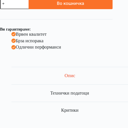
Во кошничка
Ви гарантираме:
Врвен квалитет
Брза испорака
Одлични перформанси
Опис
Технички податоци
Критики