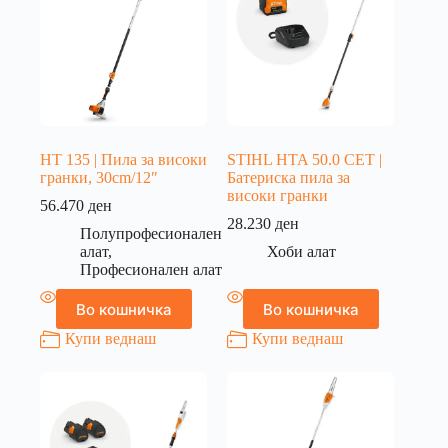
HT 135 | Пила за високи
STIHL HTA 50.0 СЕТ |
гранки, 30cm/12″
Батериска пила за
високи гранки
56.470
ден
28.230
ден
Полупрофесионален
алат
,
Хоби алат
Професионален алат
Во кошничка
Во кошничка
Купи веднаш
Купи веднаш