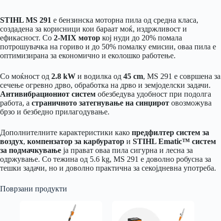
STIHL MS 291
е бензинска моторна пила од средна класа,
создадена за корисници кои бараат моќ, издржливост и
ефикасност. Со
2-MIX мотор
кој нуди до 20% помала
потрошувачка на гориво и до 50% помалку емисии, оваа пила е
оптимизирана за економично и еколошко работење.
Со моќност од
2.8 kW
и водилка од
45 cm
, MS 291 е совршена за
сечење огревно дрво, обработка на дрво и земјоделски задачи.
Антивибрациониот систем
обезбедува удобност при подолга
работа, а
страничното затегнување на синџирот
овозможува
брзо и безбедно прилагодување.
Дополнителните карактеристики како
предфилтер систем за
воздух
,
компензатор за карбуратор
и
STIHL Ematic™ систем
за подмачкување
ја прават оваа пила сигурна и лесна за
одржување. Со тежина од 5.6 kg, MS 291 е доволно робусна за
тешки задачи, но и доволно практична за секојдневна употреба.
Поврзани продукти