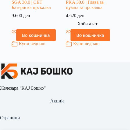
SGA 30.0 | СЕТ
PKA 30.0 | Глава за
Батериска прскалка
пумпа за прскалка
9.600
ден
4.620
ден
Хоби алат
Во кошничка
Во кошничка
Купи веднаш
Купи веднаш
Железара "КАЈ Бошко"
Акција
Страници