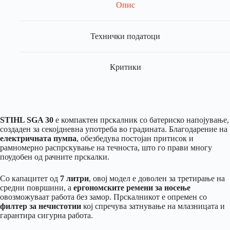
Опис
Технички податоци
Критики
STIHL SGA 30
е компактен прскалник со батериско напојување,
создаден за секојдневна употреба во градината. Благодарение на
електричната пумпа
, обезбедува постојан притисок и
рамномерно распрскување на течноста, што го прави многу
поудобен од рачните прскалки.
Со капацитет од
7 литри
, овој модел е доволен за третирање на
средни површини, а
ергономските ремени за носење
овозможуваат работа без замор. Прскалникот е опремен со
филтер за нечистотии
кој спречува затнување на млазницата и
гарантира сигурна работа.