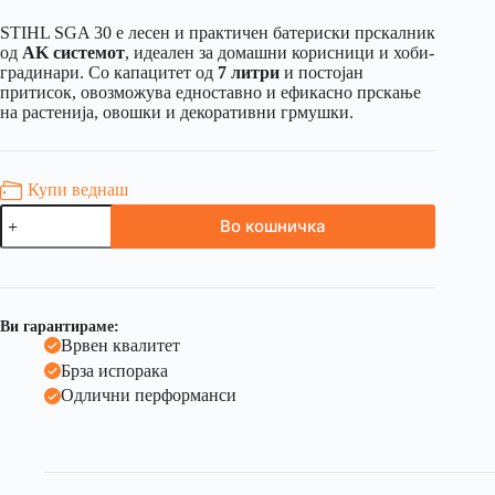
STIHL SGA 30 е лесен и практичен батериски прскалник
од
AK системот
, идеален за домашни корисници и хоби-
градинари. Со капацитет од
7 литри
и постојан
притисок, овозможува едноставно и ефикасно прскање
на растенија, овошки и декоративни грмушки.
Купи веднаш
Во кошничка
Ви гарантираме:
Врвен квалитет
Брза испорака
Одлични перформанси