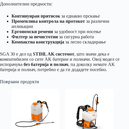
Дополнителни предности:
Континуиран притисок
за еднакво прскање
Променлива контрола на протокот
за различни
апликации
Ергономски ремени
за удобност при носење
Филтер за нечистотии
за сигурна работа
Компактна конструкција
за лесно складирање
SGA 30 е дел од
STIHL AK системот
, што значи дека е
компатибилен со сите AK батерии и полначи. Овој модел се
испорачува
без батерија и полнач
, па доколку немате AK
батерија и полнач, потребно е да ги додадете посебно.
Поврзани продукти