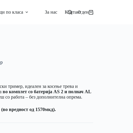
ди по класа
За нас
Контакт
0
ден
ер
ски тример, идеален за косење трева и
ѓа
во комплет со батерија AS 2 и полнач AL
ш со работа – без дополнителна опрема.
во вредност од 1570мкд).