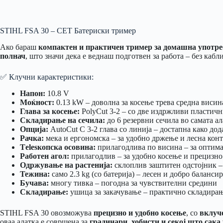
STIHL FSA 30 – СЕТ Батериски тример
Ако бараш
компактен и практичен тример за домашна употре
полнач
, што значи дека е веднаш подготвен за работа – без кабл
✅ Клучни карактеристики:
Напон:
10.8 V
Моќност:
0.13 kW – доволна за косење трева средна виси
Глава за косење:
PolyCut 3-2 – со две издржливи пластичн
Складирање на сечила:
до 6 резервни сечила во самата ала
Опција:
AutoCut C 3-2 глава со линија – достапна како до
Рачка:
мека и ергономска – за удобно држење и лесна кон
Тelesкопска осовина:
прилагодлива по висина – за оптима
Работен агол:
прилагодлив – за удобно косење и прецизно
Одржување на растенија:
склоплив заштитен одстојник – 
Тежина:
само 2.3 kg (со батерија) – лесен и добро баланси
Бучава:
многу тивка – погодна за чувствителни средини
Складирање:
ушица за закачување – практично складирањ
STIHL FSA 30 овозможува
прецизно и удобно косење
, со
вклуче
оваа алатка е совршена за
градинари, хобисти и секој што сака