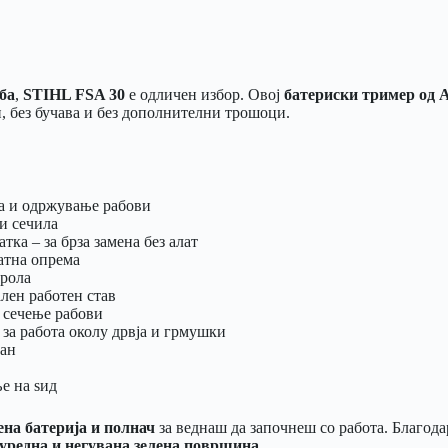
ба
,
STIHL FSA 30
е одличен избор. Овој
батериски тример од 
и, без бучава и без дополнителни трошоци.
на и одржување рабови
и сечила
тка – за брза замена без алат
датна опрема
трола
лен работен став
 сечење рабови
за работа околу дрвја и грмушки
ран
е на ѕид
на батерија и полнач
за веднаш да започнеш со работа. Благод
 уредна и негувана зелена површина
.