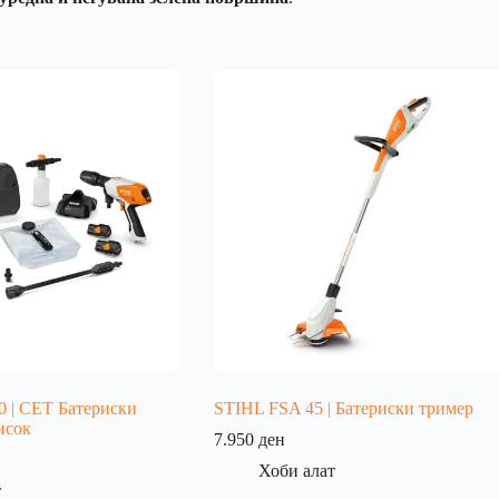
 | СЕТ Батериски
STIHL FSA 45 | Батериски тример
исок
7.950
ден
Хоби алат
т