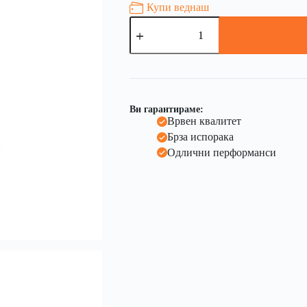
Купи веднаш
Ви гарантираме:
Врвен квалитет
Брза испорака
Одлични перформанси