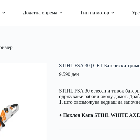
Додатна опрема
Тип на мотор
Уре
тример
STIHL FSA 30 | СЕТ Батериски трим
9.590
ден
STIHL FSA 30 е лесен и тивок батери
одржување рабови околу домот. Доа
1
, што овозможува веднаш да започне
+ Поклон Капа STIHL WHITE AXE (