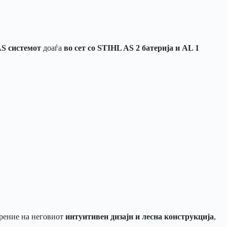
AS системот
доаѓа
во сет со STIHL AS 2 батерија и AL 1
арение на неговиот
интуитивен дизајн и лесна конструкција
,