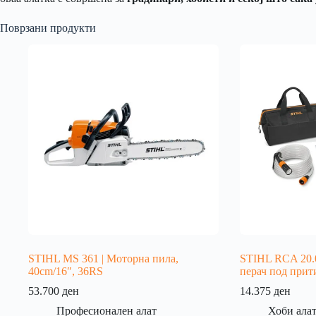
Поврзани продукти
STIHL MS 361 | Моторна пила,
STIHL RCA 20.0
40cm/16″, 36RS
перач под прит
53.700
ден
14.375
ден
Професионален алат
Хоби ала