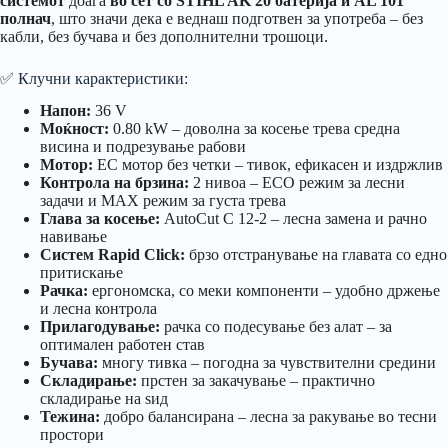
системот
доаѓа
во сет со STIHL AK 20 батерија и AL 101
полнач
, што значи дека е веднаш подготвен за употреба – без
кабли, без бучава и без дополнителни трошоци.
✅ Клучни карактеристики:
Напон:
36 V
Моќност:
0.80 kW – доволна за косење трева средна
висина и подрезување рабови
Мотор:
EC мотор без четки – тивок, ефикасен и издржлив
Контрола на брзина:
2 нивоа – ECO режим за лесни
задачи и MAX режим за густа трева
Глава за косење:
AutoCut C 12-2 – лесна замена и рачно
навивање
Систем Rapid Click:
брзо отстранување на главата со едно
притискање
Рачка:
ергономска, со меки компоненти – удобно држење
и лесна контрола
Прилагодување:
рачка со подесување без алат – за
оптимален работен став
Бучава:
многу тивка – погодна за чувствителни средини
Складирање:
прстен за закачување – практично
складирање на ѕид
Тежина:
добро балансирана – лесна за ракување во тесни
простори