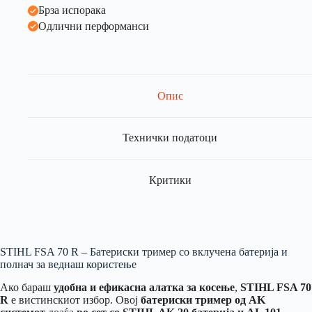
Брза испорака
Одлични перформанси
Опис
Технички податоци
Критики
STIHL FSA 70 R – Батериски тример со вклучена батерија и
полнач за веднаш користење
Ако бараш
удобна и ефикасна алатка за косење
,
STIHL FSA 70
R
е вистинскиот избор. Овој
батериски тример од AK