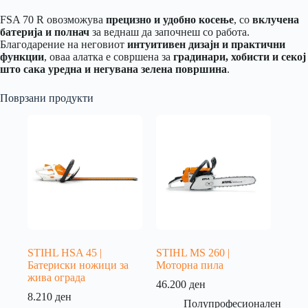
FSA 70 R овозможува
прецизно и удобно косење
, со
вклучена
батерија и полнач
за веднаш да започнеш со работа.
Благодарение на неговиот
интуитивен дизајн и практични
функции
, оваа алатка е совршена за
градинари, хобисти и секој
што сака уредна и негувана зелена површина
.
Поврзани продукти
STIHL HSA 45 |
STIHL MS 260 |
Батериски ножици за
Моторна пила
жива ограда
46.200
ден
8.210
ден
Полупрофесионален