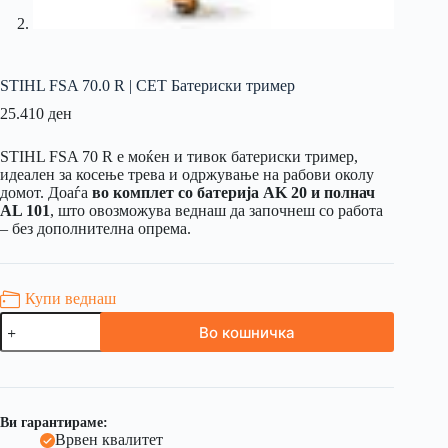
STIHL FSA 70.0 R | СЕТ Батериски тример
25.410
ден
STIHL FSA 70 R е моќен и тивок батериски тример,
идеален за косење трева и одржување на рабови околу
домот. Доаѓа
во комплет со батерија AK 20 и полнач
AL 101
, што овозможува веднаш да започнеш со работа
– без дополнителна опрема.
Купи веднаш
Во кошничка
Ви гарантираме:
Врвен квалитет