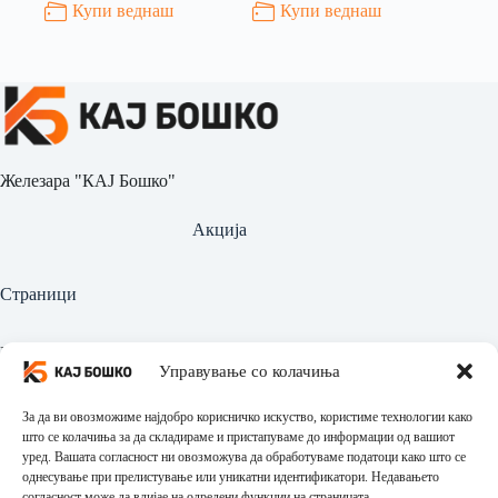
Купи веднаш
Купи веднаш
Железара "КАЈ Бошко"
Акција
Страници
Најава
Управување со колачиња
Регистрација
За да ви овозможиме најдобро корисничко искуство, користиме технологии како
Производи
што се колачиња за да складираме и пристапуваме до информации од вашиот
уред. Вашата согласност ни овозможува да обработуваме податоци како што се
однесување при прелистување или уникатни идентификатори. Недавањето
Политика за приватност
согласност може да влијае на одредени функции на страницата.