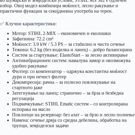
во шумарски и земјоделски услови, STIHL MS 382 е одличен
избор. Овој модел комбинира моќност, лесно ракување и
практични функции за секојдневна употреба на терен.
✅ Клучни карактеристики:
Мотор: STIHL 2-MIX – економичен и еколошки
Зафатнина: 72.2 cm³
Моќност: 3.9 kW / 5.3 PS – за стабилно и чисто сечење
Тежина: 6.2 kg (без водилка и ланец) – добро балансирана
Систем за стартување: ElastoStart – за лесно активирање
Антивибрационен систем: намалува замор и овозможува
удобно ракување
Филтер: со компензатор – одржува константна моќност
дури и при нечист филтер
Декомпресија: рачна – за полесно повлекување на
стартното јаже
Затегнување на ланец: странично – за брза и безбедна
регулација
Подмачкување: STIHL Ematic систем – со контролирана
испорака на масло
Поклопци на резервоар: без алат – за брзо и лесно полнење
Намена: сечење дрвја со средна дебелина, обработка на
трупци, земјоделски задачи