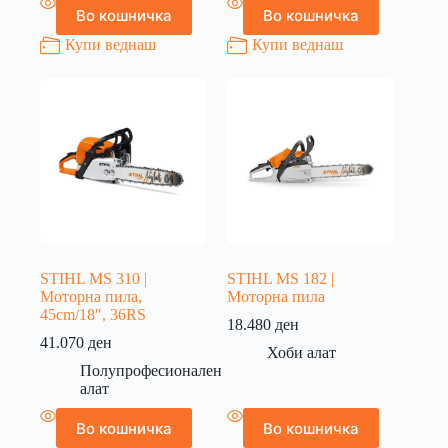
Во кошничка
Во кошничка
Купи веднаш
Купи веднаш
STIHL MS 310 |
STIHL MS 182 |
Моторна пила,
Моторна пила
45cm/18″, 36RS
18.480
ден
41.070
ден
Хоби алат
Полупрофесионален
алат
Во кошничка
Во кошничка