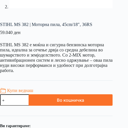
STIHL MS 382 | Моторна пила, 45cm/18″, 36RS
59.040
ден
STIHL MS 382 е моќна и сигурна бензинска моторна
пила, идеална за сечење дрвја со средна дебелина во
шумарството и земјоделството. Со 2-MIX мотор,
антивибрационен систем и лесно одржување – оваа пила
нуди високи перформанси и удобност при долготрајна
работа.
Купи веднаш
Во кошничка
Ви гарантираме: