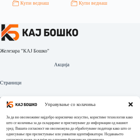
Купи веднаш
Купи веднаш
Железара "КАЈ Бошко"
Акција
Страници
Најава
Управување со колачиња
Регистрација
За да ви овозможиме најдобро корисничко искуство, користиме технологии како
Производи
што се колачиња за да складираме и пристапуваме до информации од вашиот
уред. Вашата согласност ни овозможува да обработуваме податоци како што се
однесување при прелистување или уникатни идентификатори. Недавањето
Политика за приватност
согласност може да влијае на одредени функции на страницата.